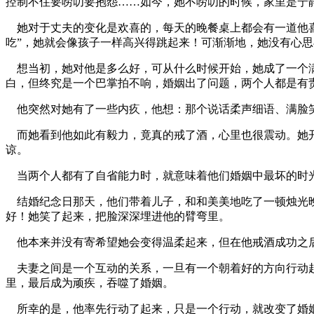
控制不住要唠叨要抱怨……如今，她不唠叨的时候，家里是宁
她对于丈夫的变化是欢喜的，每天的晚餐桌上都会有一道他喜
吃”，她就会像孩子一样高兴得跳起来！可渐渐地，她没有心
想当初，她对他是多么好，可从什么时候开始，她成了一个满
白，但终究是一个巴掌拍不响，婚姻出了问题，两个人都是有
他突然对她有了一些内疚，他想：那个说话柔声细语、满脸
而她看到他如此有毅力，竟真的戒了酒，心里也很震动。她开
谅。
当两个人都有了自省能力时，就意味着他们婚姻中最坏的时光
结婚纪念日那天，他们带着儿子，和和美美地吃了一顿烛光晚
好！她笑了起来，把脸深深埋进他的臂弯里。
他本来并没有寄希望她会变得温柔起来，但在他戒酒成功之
夫妻之间是一个互动的关系，一旦有一个朝着好的方向行动起
里，最后成为顽疾，吞噬了婚姻。
所幸的是，他率先行动了起来，只是一个行动，就改变了婚姻