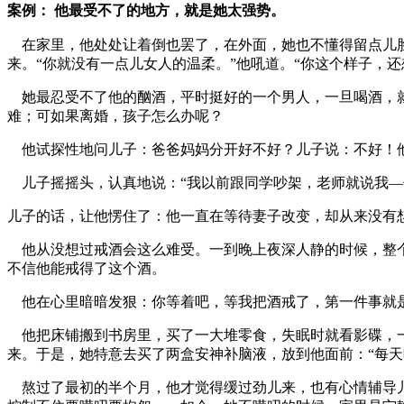
案例： 他最受不了的地方，就是她太强势。
在家里，他处处让着倒也罢了，在外面，她也不懂得留点儿脸
来。“你就没有一点儿女人的温柔。”他吼道。“你这个样子，
她最忍受不了他的酗酒，平时挺好的一个男人，一旦喝酒，就
难；可如果离婚，孩子怎么办呢？
他试探性地问儿子：爸爸妈妈分开好不好？儿子说：不好！他
儿子摇摇头，认真地说：“我以前跟同学吵架，老师就说我—
儿子的话，让他愣住了：他一直在等待妻子改变，却从来没有
他从没想过戒酒会这么难受。一到晚上夜深人静的时候，整个
不信他能戒得了这个酒。
他在心里暗暗发狠：你等着吧，等我把酒戒了，第一件事就
他把床铺搬到书房里，买了一大堆零食，失眠时就看影碟，一
来。于是，她特意去买了两盒安神补脑液，放到他面前：“每
熬过了最初的半个月，他才觉得缓过劲儿来，也有心情辅导儿