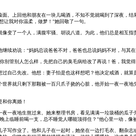
面。上回他和朋友在一块儿喝酒，不知不觉就喝到了深夜，结
还想让我对你温柔，做梦！”她回敬了一句。
像变了一个人，满腹牢骚、胡说八道。为此，他们总是相互指
继续劝说：“妈妈总说爸爸不对，爸爸也总说妈妈不对，与其在
你别管别人怎么样，先把自己的臭毛病给改了再说！爸，我觉得
想过自己先改。他想：妻子怕是也这样想吧？他决定戒酒，就算
世界就只剩下那颗被一百只爪子挠的心脏，他开始一夜一夜地失
是和你离婚！
夜一夜地生熬过来。她来整理书房，看见满满一垃圾桶的瓜子
天晚上临睡前喝一支，总不睡觉人哪能顶得住？”他心里一动，像
子写作业了。他和儿子在一起时，她坐在一边打毛衣、翻杂志