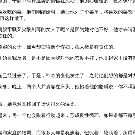
静的，宁静中有种温馨的情愫在流动，他的心暖暖的：这才像个
欢吃的菜。他们刚结婚时，她让他列了个菜单，将喜欢的菜都写
思再这样做了。
腹牢骚又尖酸刻薄的女人了呢？是因为她对他不好，他才去喝
责任的。
笑容的女子，如今却变得像个悍妇，我大概是有责任的。
始自我反省：是不是因为我对他的态度不好，他觉得家里没有
已经过去了。于是，神奇的变化发生了：之前他们想的都是对
餐。晚上，两个人并肩靠在床头，她抱着他的胳膊说：你不喝
后，她竟然又找回了遗失很久的温柔。
来，另一个也会跟着行动起来，形成良性循环。如果谁都不愿
和家庭的结局。而很多人却是犹豫着、忸怩着、较劲着，所谓