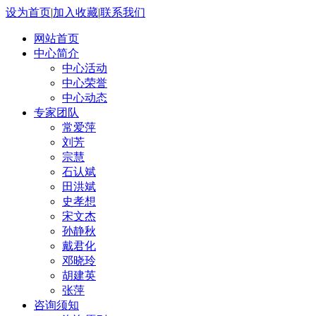
设为首页
|
加入收藏
|
联系我们
网站首页
中心简介
中心活动
中心荣誉
中心动态
专家团队
常爱萍
刘芳
宗慧
石认斌
田洪斌
史孝想
宋文杰
孙静秋
戴君化
邓晓玲
胡建英
张萍
咨询须知