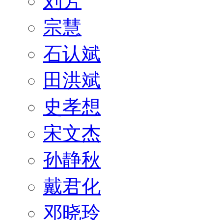
刘芳
宗慧
石认斌
田洪斌
史孝想
宋文杰
孙静秋
戴君化
邓晓玲