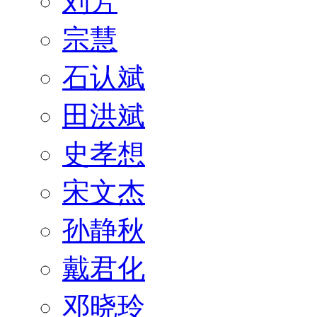
刘芳
宗慧
石认斌
田洪斌
史孝想
宋文杰
孙静秋
戴君化
邓晓玲