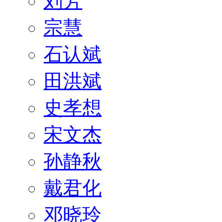
刘芳
宗慧
石认斌
田洪斌
史孝想
宋文杰
孙静秋
戴君化
邓晓玲