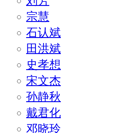
刘芳
宗慧
石认斌
田洪斌
史孝想
宋文杰
孙静秋
戴君化
邓晓玲