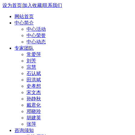
设为首页
|
加入收藏
|
联系我们
网站首页
中心简介
中心活动
中心荣誉
中心动态
专家团队
常爱萍
刘芳
宗慧
石认斌
田洪斌
史孝想
宋文杰
孙静秋
戴君化
邓晓玲
胡建英
张萍
咨询须知