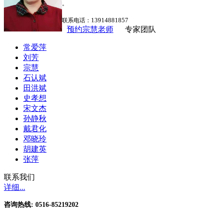
。
13914881857
联系电话：
预约宗慧老师
专家团队
常爱萍
刘芳
宗慧
石认斌
田洪斌
史孝想
宋文杰
孙静秋
戴君化
邓晓玲
胡建英
张萍
联系我们
详细...
咨询热线: 0516-85219202