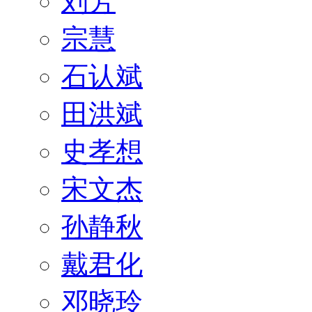
刘芳
宗慧
石认斌
田洪斌
史孝想
宋文杰
孙静秋
戴君化
邓晓玲