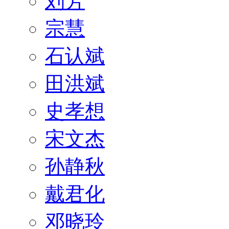
刘芳
宗慧
石认斌
田洪斌
史孝想
宋文杰
孙静秋
戴君化
邓晓玲